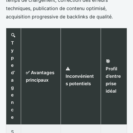
techniques, publication de contenu optimisé,
acquisition progressive de backlinks de qualité.
🔍
T
y
p
🎯
e
⚠️
Profil
d’
✅ Avantages
Inconvénient
d’entre
a
principaux
s potentiels
prise
g
idéal
e
n
c
e
S