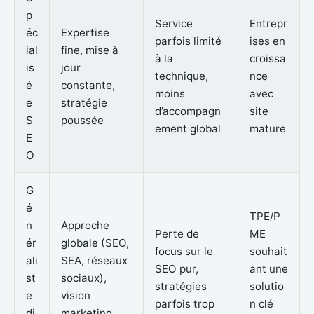
p
Service
Entrepr
éc
Expertise
parfois limité
ises en
ial
fine, mise à
à la
croissa
is
jour
technique,
nce
é
constante,
moins
avec
e
stratégie
d’accompagn
site
S
poussée
ement global
mature
E
O
G
é
TPE/P
n
Approche
Perte de
ME
ér
globale (SEO,
focus sur le
souhait
ali
SEA, réseaux
SEO pur,
ant une
st
sociaux),
stratégies
solutio
e
vision
parfois trop
n clé
di
marketing