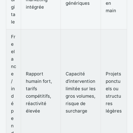
génériques
en
gi
intégrée
main
ta
le
Fr
e
el
a
nc
e
Rapport
Capacité
Projets
/
humain fort,
d’intervention
ponctu
in
tarifs
limitée sur les
els ou
d
compétitifs,
gros volumes,
structu
é
réactivité
risque de
res
p
élevée
surcharge
légères
e
n