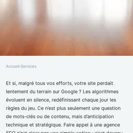
Accueil
›
Services
SERVICES
Top conseils pour sélectionner
Et si, malgré tous vos efforts, votre site perdait
lentement du terrain sur Google ? Les algorithmes
une agence SEO efficace
évoluent en silence, redéfinissant chaque jour les
règles du jeu. Ce n’est plus seulement une question
Nicet
•
14/04/2026 11:42
•
8 min de lecture
de mots-clés ou de contenu, mais d’anticipation
technique et stratégique. Faire appel à une agence