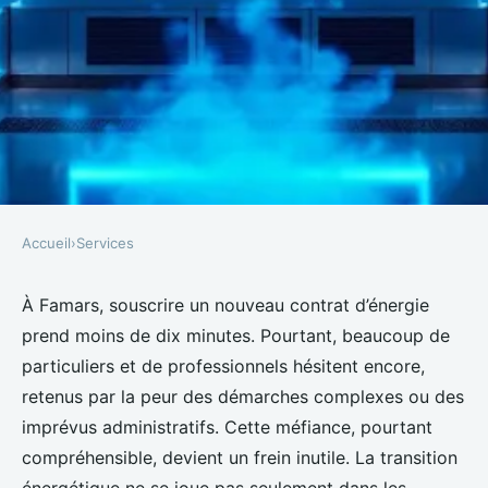
Accueil
›
Services
SERVICES
Découvrez comment nos
À Famars, souscrire un nouveau contrat d’énergie
prend moins de dix minutes. Pourtant, beaucoup de
solutions énergétiques
particuliers et de professionnels hésitent encore,
éblouissent Famars
retenus par la peur des démarches complexes ou des
imprévus administratifs. Cette méfiance, pourtant
Nicet
•
14/05/2026 18:42
•
9 min de lecture
compréhensible, devient un frein inutile. La transition