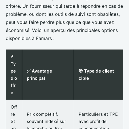
critère. Un fournisseur qui tarde à répondre en cas de
problème, ou dont les outils de suivi sont obsolètes,
peut vous faire perdre plus que ce que vous avez
économisé. Voici un aperçu des principales options
disponibles à Famars :
⚡
Ty
pe
✅ Avantage
🎯 Type de client
d'o
principal
cible
ffr
e
Off
re
Prix compétitif,
Particuliers et TPE
St
souvent indexé sur
avec profil de
an
le marché ou fixé
consommation