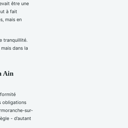
evait être une
ut à fait
s, mais en
 tranquillité.
, mais dans la
n Ain
nformité
s obligations
ormoranche-sur-
ègle - d’autant