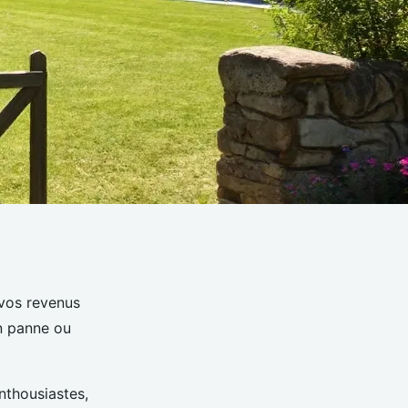
 vos revenus
en panne ou
nthousiastes,