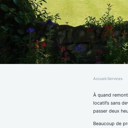
Accueil
›
Services
SERVICES
Conciergerie personn
À quand remonte
locatifs sans de
Cormoranche-sur-Saô
passer deux heur
Beaucoup de prop