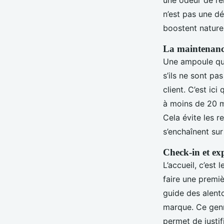
une odeur de re
n’est pas une d
boostent naturel
La maintenance
Une ampoule qui 
s’ils ne sont p
client. C’est ic
à moins de 20 m
Cela évite les 
s’enchaînent sur 
Check-in et ex
L’accueil, c’est
faire une premiè
guide des alent
marque. Ce gen
permet de justif