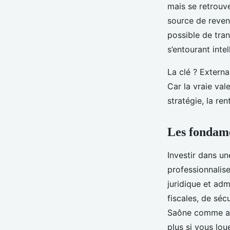
de vacances
mais se retrouve
source de revenu
Nicet
•
14/05/2026 17:56
•
11 min de lecture
possible de tran
s’entourant inte
La clé ? Externa
Car la vraie val
stratégie, la ren
Les fondame
Investir dans un
professionnalise
juridique et adm
fiscales, de sé
Saône comme aill
plus si vous lou