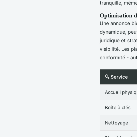
tranquille, même
Optimisation de
Une annonce bie
dynamique, peut
juridique et str
visibilité. Les 
conformité - aut
🔍 Service
Accueil physi
Boîte à clés
Nettoyage