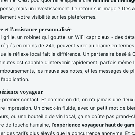
nfermé. C’est pourquoi faire appel à une
femme de ménage
épense, mais un investissement. Le retour sur image ? Des
a
lement votre visibilité sur les plateformes.
 et l'assistance personnalisée
grille, un robinet qui goutte, un WiFi capricieux - des détai
as réglés en moins de 24h, peuvent virer au drame en termes
i que le réflexe local fait la différence. Un partenaire basé
inutes est capable d’intervenir rapidement, parfois même 
remboursements, les mauvaises notes, et les messages de pl
l’application.
périence voyageur
 le premier contact. Et comme on dit, on n’a jamais une deu
re impression. Un check-in fluide, avec un petit mot de bi
ours, ou une bouteille de vin local, ça ne coûte pas grand
re de touche humaine,
l’expérience voyageur haut de ga
ier des tarifs plus élevés que la concurrence anonyme. Et ça