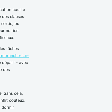
ocation courte
e des clauses
 sortie, ou
ur ne rien
fiscaux.
 les tâches
ormoranche-sur-
le départ - avec
me des
. Sans cela,
nflit coûteux.
 dormir