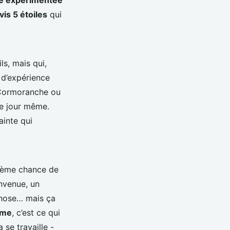
 expérimentée
vis 5 étoiles
qui
ls, mais qui,
 d’expérience
 à Cormoranche ou
le jour même.
ainte qui
xième chance de
envenue, un
-chose… mais ça
mme
, c’est ce qui
 se travaille -