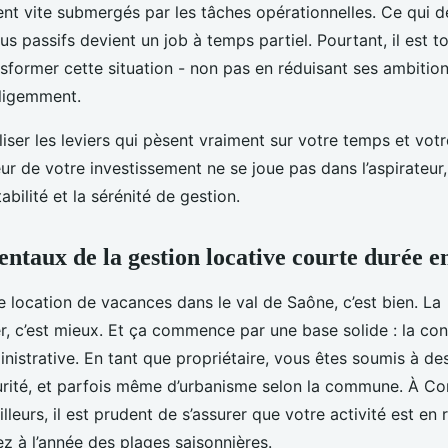
nt vite submergés par les tâches opérationnelles. Ce qui d
s passifs devient un job à temps partiel. Pourtant, il est to
sformer cette situation - non pas en réduisant ses ambition
lligemment.
liser les leviers qui pèsent vraiment sur votre temps et votre
eur de votre investissement ne se joue pas dans l’aspirateur
tabilité et la sérénité de gestion.
ntaux de la gestion locative courte durée e
e location de vacances dans le val de Saône, c’est bien. La
r, c’est mieux. Et ça commence par une base solide : la co
inistrative. En tant que propriétaire, vous êtes soumis à de
curité, et parfois même d’urbanisme selon la commune. À C
eurs, il est prudent de s’assurer que votre activité est en r
ez à l’année des plages saisonnières.