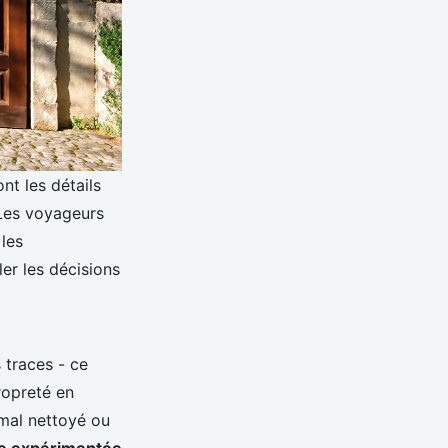
nt les détails
 Les voyageurs
 les
er les décisions
s traces - ce
ropreté en
 mal nettoyé ou