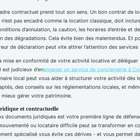
cadre contractuel prend tout son sens. Un bon contrat de l
 n’est pas encadré comme la location classique, doit inclur
onditions d’annulation, la caution, les horaires d’entrée et de
on des dégradations. Cela évite bien des malentendus. Et po
reur de déclaration peut vite attirer l’attention des services 
la mise en conformité de votre activité locative et déléguer
 est judicieux d’en
engager un service de conciergerie à C
naire local peut vous aider à structurer votre activité dès 
aptés, des conseils sur les réglementations locales, et mê
 mieux gérer votre patrimoine.
ridique et contractuelle
os documents juridiques est votre première ligne de défense
ouvementé ou locataire difficile peut se transformer en co
nt spécialisé vous évite ces dérives - et vous permet de