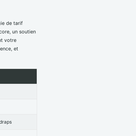
e de tarif
core, un soutien
nt votre
ence, et
 draps