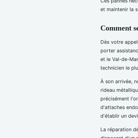
Ces pannes néce
et maintenir la 
Comment se 
Dès votre appel
porter assistan
et le Val-de-Mar
technicien le pl
À son arrivée, 
rideau métallique
précisément l'o
d'attaches end
d'établir un devi
La réparation d
disposent d'un 