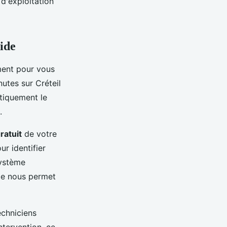
d'exploitation
ide
ment pour vous
utes sur Créteil
atiquement le
.
ratuit
de votre
ur identifier
système
ie nous permet
echniciens
ntervention, ce