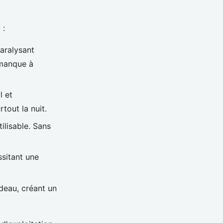
 :
aralysant
 manque à
l et
tout la nuit.
ilisable. Sans
ssitant une
deau, créant un