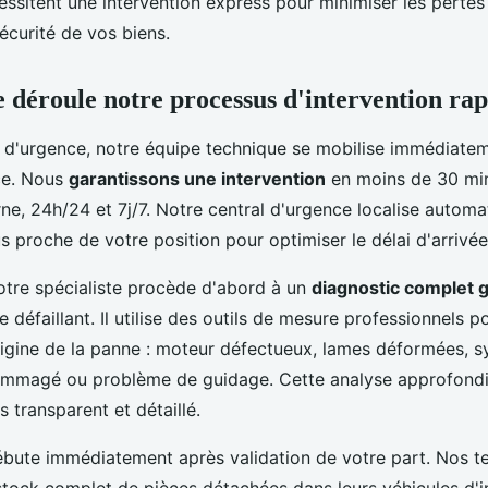
ssitent une intervention express pour minimiser les pertes 
sécurité de vos biens.
déroule notre processus d'intervention rap
 d'urgence, notre équipe technique se mobilise immédiate
ce. Nous
garantissons une intervention
en moins de 30 min
ne, 24h/24 et 7j/7. Notre central d'urgence localise autom
us proche de votre position pour optimiser le délai d'arrivée
notre spécialiste procède d'abord à un
diagnostic complet g
 défaillant. Il utilise des outils de mesure professionnels po
rigine de la panne : moteur défectueux, lames déformées, 
ommagé ou problème de guidage. Cette analyse approfond
s transparent et détaillé.
ébute immédiatement après validation de votre part. Nos t
stock complet de pièces détachées dans leurs véhicules d'i