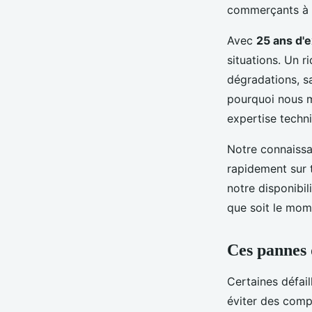
commerçants à 
Avec
25 ans d'
situations. Un r
dégradations, s
pourquoi nous m
expertise techn
Notre connaissan
rapidement sur 
notre disponibil
que soit le mome
Ces pannes 
Certaines défai
éviter des compl