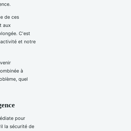
ence.
ce de ces
t aux
olongée. C'est
activité et notre
venir
 combinée à
roblème, quel
gence
médiate pour
l la sécurité de