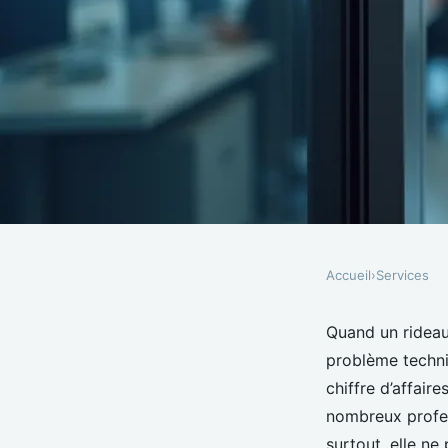
Accueil
›
Services
SERVICES
Dépannage express d
Quand un rideau 
problème techni
métalliques à créteil 
chiffre d’affair
nombreux profes
surtout, elle ne