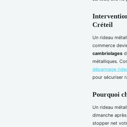
Manon
•
12 janvier 2026
•
8 min de lecture
Interventio
Créteil
Un rideau métal
commerce devien
cambriolages
d
métalliques. Co
dépannage ridea
pour sécuriser 
Pourquoi ch
Un rideau métal
dimanche après
stopper net vot