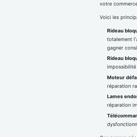
votre commerce
Voici les princi
Rideau bloq
totalement l
gagner consi
Rideau bloqu
impossibilité
Moteur défai
réparation r
Lames endom
réparation i
Télécommand
dysfonctionn