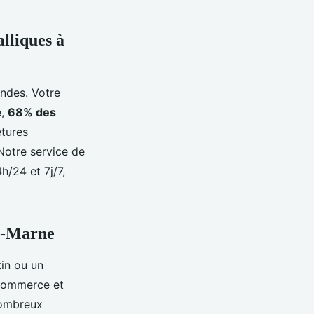
lliques à
ondes. Votre
e,
68% des
tures
Notre service de
4h/24 et 7j/7,
de-Marne
tin ou un
commerce et
nombreux