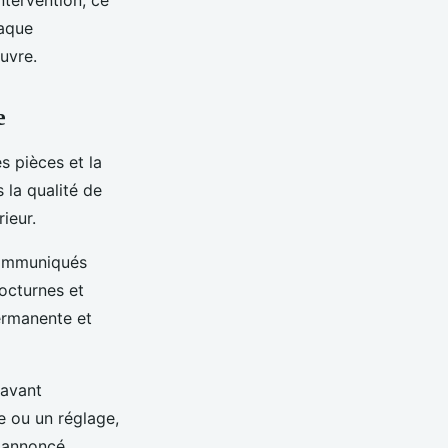
haque
uvre.
e
s pièces et la
la qualité de
ieur.
 communiqués
nocturnes et
permanente et
 avant
e ou un réglage,
 annoncé.