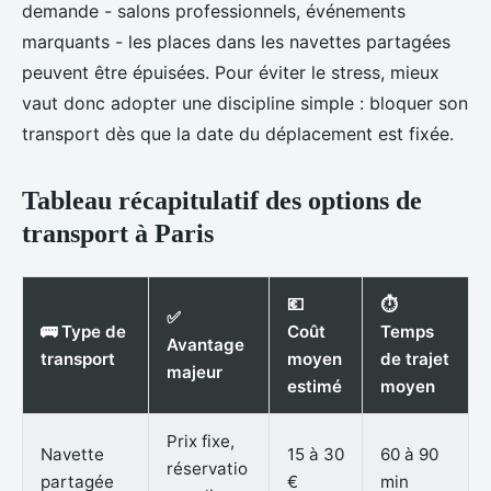
demande - salons professionnels, événements
marquants - les places dans les navettes partagées
peuvent être épuisées. Pour éviter le stress, mieux
vaut donc adopter une discipline simple : bloquer son
transport dès que la date du déplacement est fixée.
Tableau récapitulatif des options de
transport à Paris
💶
⏱️
✅
🚌 Type de
Coût
Temps
Avantage
transport
moyen
de trajet
majeur
estimé
moyen
Prix fixe,
Navette
15 à 30
60 à 90
réservatio
partagée
€
min