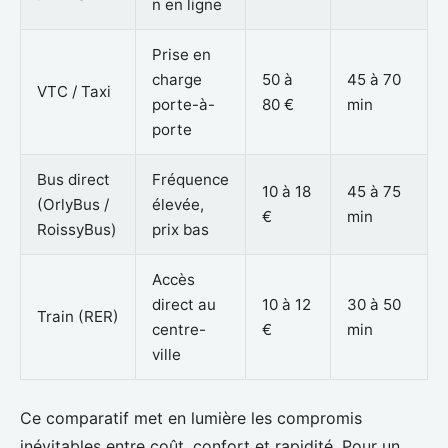
n en ligne
Prise en
charge
50 à
45 à 70
VTC / Taxi
porte-à-
80 €
min
porte
Bus direct
Fréquence
10 à 18
45 à 75
(OrlyBus /
élevée,
€
min
RoissyBus)
prix bas
Accès
direct au
10 à 12
30 à 50
Train (RER)
centre-
€
min
ville
Ce comparatif met en lumière les compromis
inévitables entre coût, confort et rapidité. Pour un