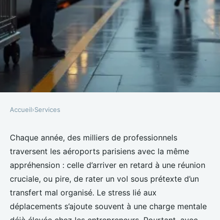
Accueil
›
Services
SERVICES
Guide pratique pour un
Chaque année, des milliers de professionnels
traversent les aéroports parisiens avec la même
transfert aéroport Paris sans
appréhension : celle d’arriver en retard à une réunion
stress
cruciale, ou pire, de rater un vol sous prétexte d’un
transfert mal organisé. Le stress lié aux
Nicet
•
23/03/2026 17:01
•
11 min de lecture
déplacements s’ajoute souvent à une charge mentale