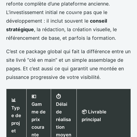
refonte complète d’une plateforme ancienne.
L’investissement initial ne couvre pas que le
développement : il inclut souvent le
conseil
stratégique
, la rédaction, la création visuelle, le
référencement de base, et parfois la formation.
C’est ce package global qui fait la différence entre un
site livré “clé en main” et un simple assemblage de
pages. Et c’est aussi ce qui garantit une montée en
puissance progressive de votre visibilité.
💶
⏱️
📊
Gam
Délai
Typ
me de
de
📦 Livrable
e de
prix
réalisa
principal
proj
coura
tion
et
nte
moyen