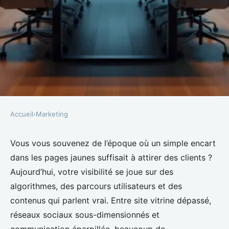
Accueil
›
Marketing
MARKETING
Choisir son agence web : conseils
Vous vous souvenez de l’époque où un simple encart
dans les pages jaunes suffisait à attirer des clients ?
pour une stratégie digitale
Aujourd’hui, votre visibilité se joue sur des
réussie
algorithmes, des parcours utilisateurs et des
contenus qui parlent vrai. Entre site vitrine dépassé,
Rémy
•
01/03/2026 18:45
•
9 min de lecture
réseaux sociaux sous-dimensionnés et