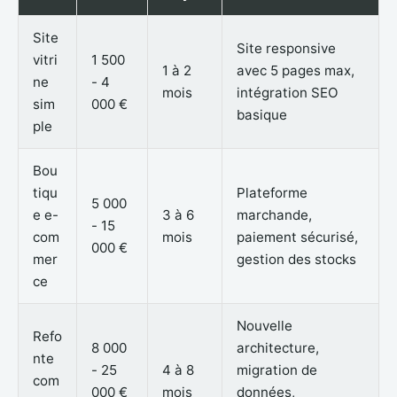
Site
Site responsive
vitri
1 500
1 à 2
avec 5 pages max,
ne
- 4
mois
intégration SEO
sim
000 €
basique
ple
Bou
tiqu
Plateforme
5 000
e e-
3 à 6
marchande,
- 15
com
mois
paiement sécurisé,
000 €
mer
gestion des stocks
ce
Nouvelle
Refo
8 000
architecture,
nte
- 25
4 à 8
migration de
com
000 €
mois
données,