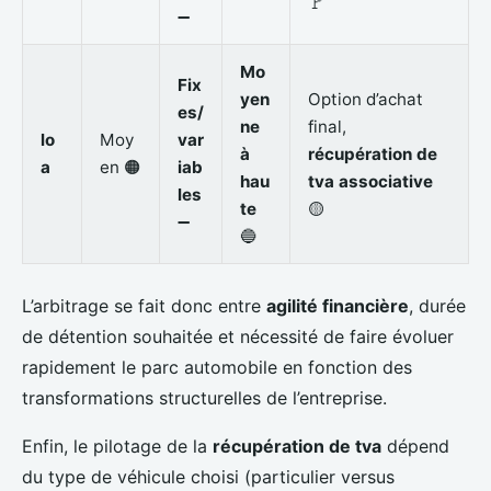
🚩
➖
Mo
Fix
yen
Option d’achat
es/
ne
final,
lo
Moy
var
à
récupération de
a
en 🟠
iab
hau
tva associative
les
te
🟡
➖
🔵
L’arbitrage se fait donc entre
agilité financière
, durée
de détention souhaitée et nécessité de faire évoluer
rapidement le parc automobile en fonction des
transformations structurelles de l’entreprise.
Enfin, le pilotage de la
récupération de tva
dépend
du type de véhicule choisi (particulier versus