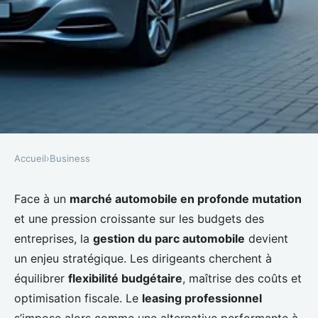
Accueil
›
Business
BUSINESS
Leasing de voiture d'entreprise :
Face à un
marché automobile en profonde mutation
et une pression croissante sur les budgets des
optimiser la mobilité
entreprises, la
gestion du parc automobile
devient
professionnelle avec des
un enjeu stratégique. Les dirigeants cherchent à
solutions flexibles
équilibrer
flexibilité budgétaire
, maîtrise des coûts et
optimisation fiscale. Le
leasing professionnel
Manon
•
22 janvier 2026
•
6 min de lecture