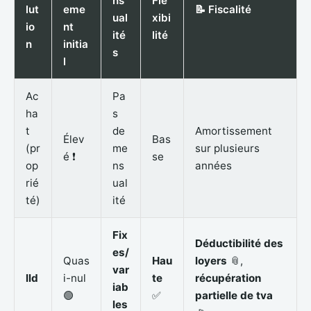
ns
Fle
lut
eme
📝 Fiscalité
ual
xibi
io
nt
ité
lité
n
initia
s
l
Ac
Pa
ha
s
t
de
Amortissement
Élev
Bas
(pr
me
sur plusieurs
é ❗
se
op
ns
années
rié
ual
té)
ité
Fix
Déductibilité des
es/
Quas
Hau
loyers
📎,
var
lld
i-nul
te
récupération
iab
🟢
✅
partielle de tva
les