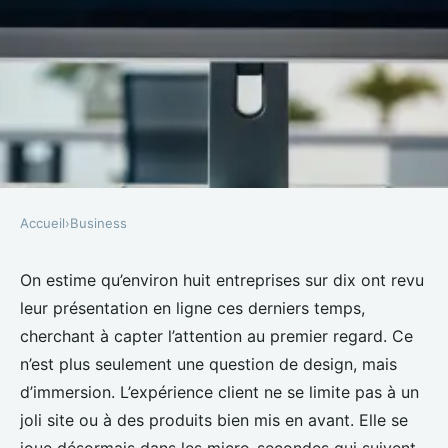
Accueil
›
Business
BUSINESS
Comment l'ia transforme la
On estime qu’environ huit entreprises sur dix ont revu
leur présentation en ligne ces derniers temps,
personnalisation instantanée
cherchant à capter l’attention au premier regard. Ce
n’est plus seulement une question de design, mais
Meissa
•
14/04/2026 07:18
•
11 min de lecture
d’immersion. L’expérience client ne se limite pas à un
joli site ou à des produits bien mis en avant. Elle se