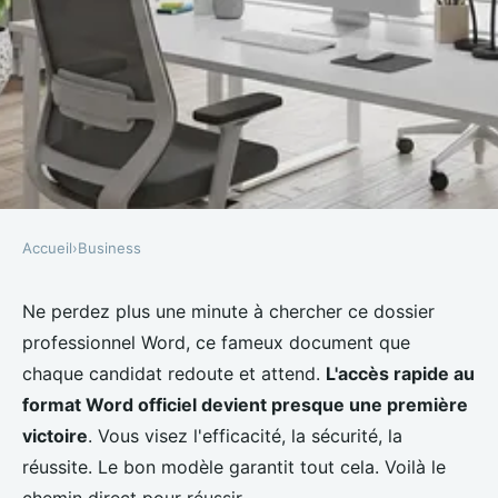
Accueil
›
Business
BUSINESS
Télécharger le dossier
Ne perdez plus une minute à chercher ce dossier
professionnel Word, ce fameux document que
professionnel Word : la solution
chaque candidat redoute et attend.
L'accès rapide au
rapide pour vos documents
format Word officiel devient presque une première
victoire
. Vous visez l'efficacité, la sécurité, la
Manon
•
10 février 2026
•
7 min de lecture
réussite. Le bon modèle garantit tout cela. Voilà le