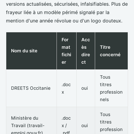
versions actualisées, sécurisées, infalsifiables. Plus de
frayeur liée à un modèle périmé signalé par la
mention d'une année révolue ou d'un logo douteux.
For
Acc
mat
ès
Titre
Nom du site
fichi
dire
concerné
er
ct
Tous
.doc
titres
DREETS Occitanie
oui
x
profession
nels
Tous
Ministère du
.doc
titres
Travail (travail-
x /
oui
profession
emploi.gouv.fr)
.pdf