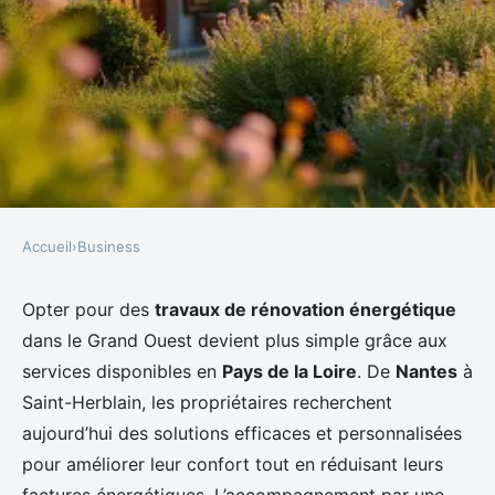
Accueil
›
Business
BUSINESS
Découvrez cozynergy, votre allié
Opter pour des
travaux de rénovation énergétique
dans le Grand Ouest devient plus simple grâce aux
pour la rénovation énergétique
services disponibles en
Pays de la Loire
. De
Nantes
à
en pays de la loire
Saint-Herblain, les propriétaires recherchent
aujourd’hui des solutions efficaces et personnalisées
Meissa
•
29/01/2026 11:35
•
10 min de lecture
pour améliorer leur confort tout en réduisant leurs