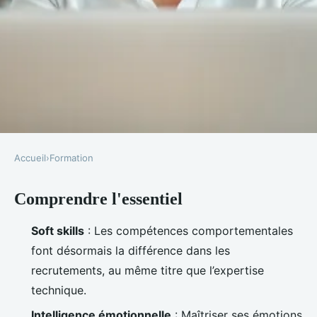
Accueil
›
Formation
FORMATION
Comprendre l'essentiel
Top 5 soft skills essentielles pour
booster votre carrière
Soft skills
: Les compétences comportementales
font désormais la différence dans les
Tobie
•
26/03/2026 14:20
•
9 min de lecture
recrutements, au même titre que l’expertise
technique.
Intelligence émotionnelle
: Maîtriser ses émotions