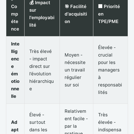
💰 Impact
Co
🎯 Facilité
🏢 Priorité
sur
mp
d'acquisiti
en
l'employabi
éte
on
TPE/PME
lité
nce
Inte
Élevée -
llig
Très élevé
Moyen -
crucial
enc
- impact
nécessite
pour les
e
direct sur
un travail
managers
ém
l’évolution
régulier
à
otio
hiérarchiqu
sur soi
responsabi
nne
e
lités
lle
Relativem
Élevé -
Très
ent facile -
Ad
surtout
élevée -
par la
apt
dans les
indispensa
pratique