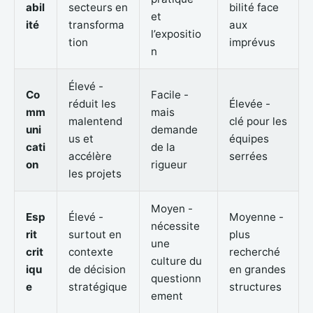
abil
secteurs en
bilité face
et
ité
transforma
aux
l’expositio
tion
imprévus
n
Élevé -
Co
Facile -
réduit les
Élevée -
mm
mais
malentend
clé pour les
uni
demande
us et
équipes
cati
de la
accélère
serrées
on
rigueur
les projets
Moyen -
Esp
Élevé -
Moyenne -
nécessite
rit
surtout en
plus
une
crit
contexte
recherché
culture du
iqu
de décision
en grandes
questionn
e
stratégique
structures
ement