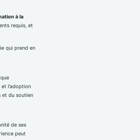
ation à la
ts requis, et
ée qui prend en
 que
et l’adoption
 et du soutien
nnité de ses
rience peut