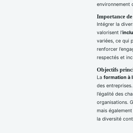
Manon
•
15 février 2025
•
5 min de lecture
environnement d
Importance de l
Intégrer la dive
valorisent l’
incl
variées, ce qui 
renforcer l’enga
respectés et inc
Objectifs princ
La
formation à l
des entreprises.
l’égalité des cha
organisations. G
mais également 
la diversité con