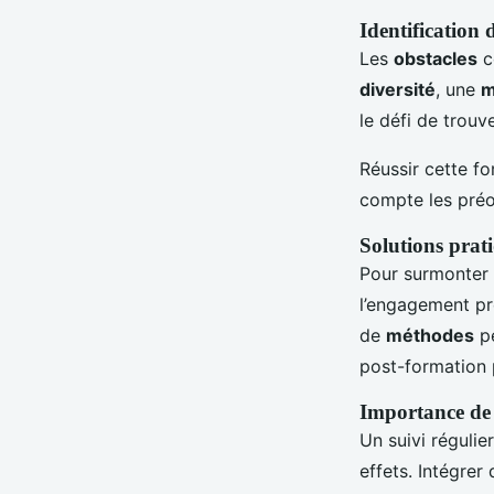
Identification
Les
obstacles
c
diversité
, une
m
le défi de trouv
Réussir cette f
compte les préo
Solutions prat
Pour surmonter
l’engagement pr
de
méthodes
pé
post-formation 
Importance de l
Un suivi régulie
effets. Intégrer