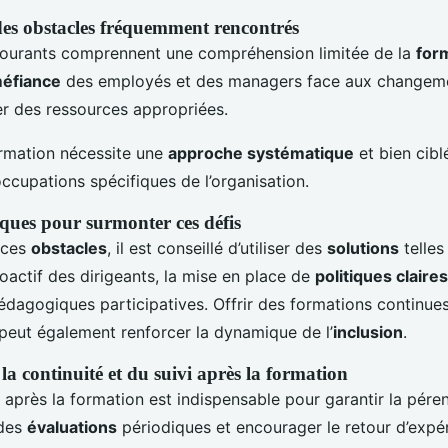
 des obstacles fréquemment rencontrés
ourants comprennent une compréhension limitée de la
form
éfiance
des employés et des managers face aux changemen
er des ressources appropriées.
ormation nécessite une
approche systématique
et bien cibl
ccupations spécifiques de l’organisation.
iques pour surmonter ces défis
 ces
obstacles
, il est conseillé d’utiliser des
solutions
telles
oactif des dirigeants, la mise en place de
politiques claires
dagogiques participatives. Offrir des formations continues
peut également renforcer la dynamique de l’
inclusion
.
a continuité et du suivi après la formation
r après la formation est indispensable pour garantir la pére
 des
évaluations
périodiques et encourager le retour d’expé