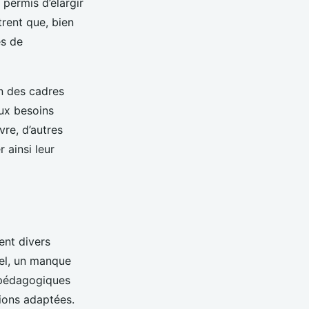
 permis d’élargir
trent que, bien
es de
on des cadres
aux besoins
re, d’autres
 ainsi leur
ent divers
rel, un manque
édagogiques
ions adaptées.