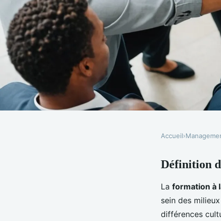
Accueil
›
Manageme
MANAGEMENT
Définition d
La formation à la dive
La
formation à l
pour l'entreprise
sein des milieux
différences cultu