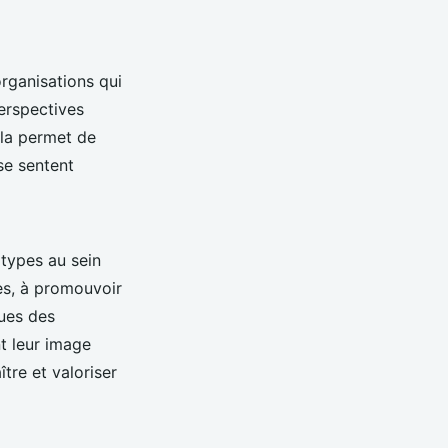
organisations qui
erspectives
ela permet de
se sentent
otypes au sein
ves, à promouvoir
ques des
t leur image
re et valoriser