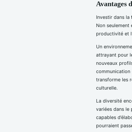
Avantages de
Investir dans la
Non seulement el
productivité et l
Un environnement
attrayant pour l
nouveaux profils
communication o
transforme les r
culturelle.
La diversité enc
variées dans le 
capables d’élabo
pourraient pass