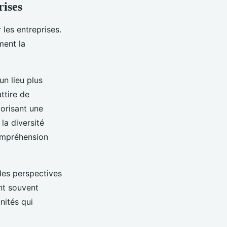
rises
les entreprises.
ment la
un lieu plus
attire de
vorisant une
la diversité
ncompréhension
 des perspectives
nt souvent
nités qui