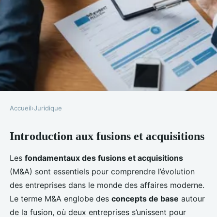
Accueil
›
Juridique
JURIDIQUE
Introduction aux fusions et acquisitions
Les bases de la fusion et
acquisition
Les
fondamentaux des fusions et acquisitions
(M&A) sont essentiels pour comprendre l’évolution
Manon
•
4 février 2025
•
8 min de lecture
des entreprises dans le monde des affaires moderne.
Le terme M&A englobe des
concepts de base
autour
de la fusion, où deux entreprises s’unissent pour