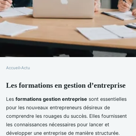
Accueil
›
Actu
ACTU
Les formations en gestion d’entreprise
Les formations indispensables
pour réussir la création de son
Les
formations gestion entreprise
sont essentielles
entreprise
pour les nouveaux entrepreneurs désireux de
comprendre les rouages du succès. Elles fournissent
Manon
•
14 janvier 2025
•
6 min de lecture
les connaissances nécessaires pour lancer et
développer une entreprise de manière structurée.